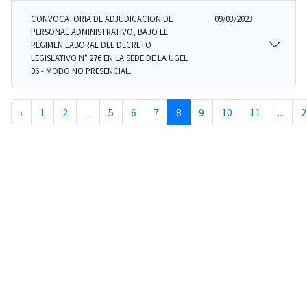
CONVOCATORIA DE ADJUDICACION DE
09/03/2023
PERSONAL ADMINISTRATIVO, BAJO EL
RÉGIMEN LABORAL DEL DECRETO
LEGISLATIVO N° 276 EN LA SEDE DE LA UGEL
06 - MODO NO PRESENCIAL.
‹
1
2
...
5
6
7
8
9
10
11
...
2