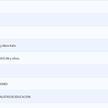
y Akira Kato
Segunda convocatoria de Etapa II de encargatura de directivos CETPRO HUAYCAN y otros.
OR FUNCIONES
ALISTAS DE EDUCACION.